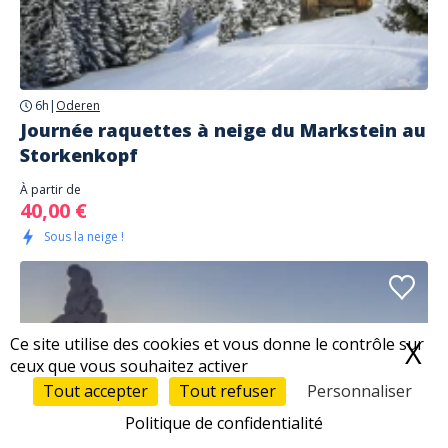
6h
|
Oderen
Journée raquettes à neige du Markstein au
Storkenkopf
À partir de
40,00 €
Sous la neige !
Ce site utilise des cookies et vous donne le contrôle sur
X
M
ceux que vous souhaitez activer
Tout accepter
Tout refuser
Personnaliser
Politique de confidentialité