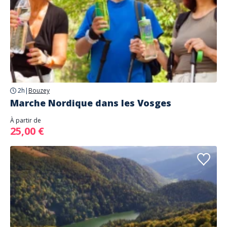
2h
|
Bouzey
Marche Nordique dans les Vosges
À partir de
25,00 €