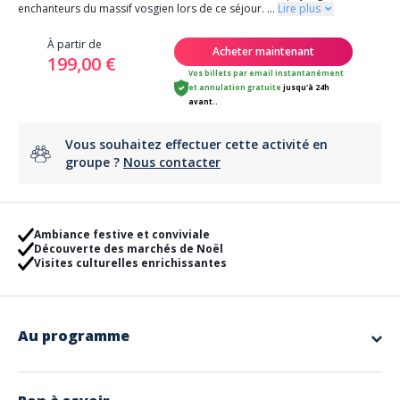
enchanteurs du massif vosgien lors de ce séjour.
...
Lire plus
À partir de
Acheter maintenant
199,00 €
Vos billets par email instantanément
et
annulation gratuite
jusqu'à 24h
avant..
Vous souhaitez effectuer cette activité en
groupe ?
Nous contacter
Ambiance festive et conviviale
Découverte des marchés de Noël
Visites culturelles enrichissantes
Au programme
Découverte de l’Alsace, ses marchés de Noël et des VosgesVenez vous
immerger dans l’esprit festif des marchés de Noël tout en explorant les
merveilles de la nature vosgienne.