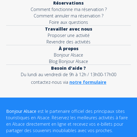
Réservations
Comment fonctionne ma réservation ?
Comment annuler ma réservation ?
Foire aux questions
Travailler avec nous
Proposer une activité
Revendre des activités
À propos
Bonjour Alsace
Blog Bonjour Alsace
Besoin d'aide ?
Du lundi au vendredi de 9h à 12h / 13h00-17h00
contactez-nous via
notre formulaire
Bonjour Alsace
est le partenaire officiel des principaux sites
touristiques en Alsace. Réservez les meilleures activités à faire
en Alsace directement en ligne et recevez vos e-billets pour
partager des souvenirs inoubliables avec vos proches.