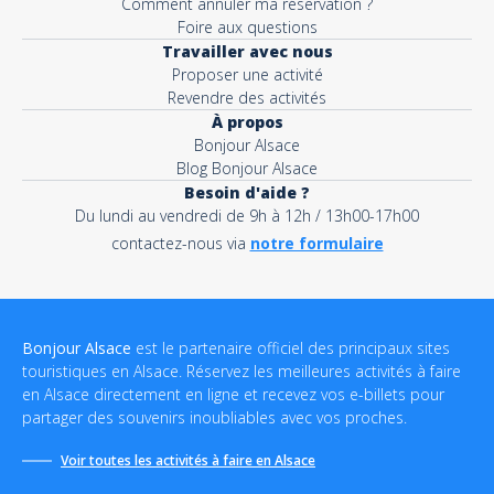
Comment annuler ma réservation ?
Foire aux questions
Travailler avec nous
Proposer une activité
Revendre des activités
À propos
Bonjour Alsace
Blog Bonjour Alsace
Besoin d'aide ?
Du lundi au vendredi de 9h à 12h / 13h00-17h00
contactez-nous via
notre formulaire
Bonjour Alsace
est le partenaire officiel des principaux sites
touristiques en Alsace. Réservez les meilleures activités à faire
en Alsace directement en ligne et recevez vos e-billets pour
partager des souvenirs inoubliables avec vos proches.
Voir toutes les activités à faire en Alsace