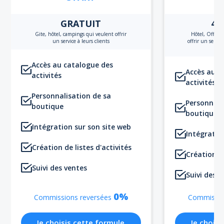
GRATUIT
49
Gite, hôtel, campings qui veulent offrir
Hôtel, Office
un service à leurs clients
offrir un servic
Accès au catalogue des
Accès au c
activités
activités
Personnalisation de sa
Personnali
boutique
boutique
Intégration sur son site web
Intégratio
Création de listes d'activités
Création de
Suivi des ventes
Suivi des v
0%
Commissions reversées
Commissio
Je choisis cette formule
Je choisi