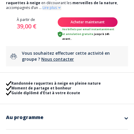
raquettes à neige
en découvrant les
merveilles de la nature
,
accompagnés d’un
...
Lire plus
À partir de
Acheter maintenant
39,00 €
Vos billets par email instantanément
et
annulation gratuite
jusqu'à 24h
avant..
Vous souhaitez effectuer cette activité en
groupe ?
Nous contacter
Randonnée raquettes à neige en pleine nature
Moment de partage et bonheur
Guide diplômé d'État à votre écoute
Au programme
Balade le Jour de l'An au Markstein
Nous partirons de la
station du Markstein
pour nous diriger vers les