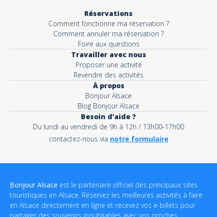
Réservations
Comment fonctionne ma réservation ?
Comment annuler ma réservation ?
Foire aux questions
Travailler avec nous
Proposer une activité
Revendre des activités
À propos
Bonjour Alsace
Blog Bonjour Alsace
Besoin d'aide ?
Du lundi au vendredi de 9h à 12h / 13h00-17h00
contactez-nous via
notre formulaire
Bonjour Alsace
est le partenaire officiel des principaux sites
touristiques en Alsace. Réservez les meilleures activités à faire
en Alsace directement en ligne et recevez vos e-billets pour
partager des souvenirs inoubliables avec vos proches.