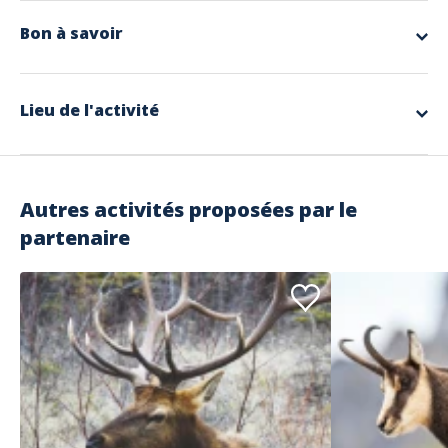
tout en admirant des
paysages et patrimoines splendides
! La
marche nordique est un
véritable bol-d'air frais
notamment grâce à
Bon à savoir
son
environnement naturel et chaleureux
. Cette activité permet de
vous ressourcer tant
physiquement que psychologiquement
grâce
Compris dans l'offre
à ses nombreux bienfaits, mais également de profiter du décor autour
Encadrement professionnel
de vous !
Matériel : raquettes et bâtonsCadeau de bienvenue
Lieu de l'activité
Programme de la sortie
Hébergement en demi-pension à l’hôtel
Arpentez les sommets vosgiens en pratiquant la marche nordique pour
Accès illimité à l’espace détente
savourer les environs et panoramas grandioses qui vous en mettront
Repas tiré du sac le 2ᵉ et 3ᵉ jourTransferts vers les sites
plein la vue. Le séjour comportera une partie historique où il sera
Frais de dossier et réservation
question de la tête des Faux, sommet chargé d'histoire et marqué par
la Première Guerre mondiale. Ensuite, nous irons sur les hauteurs du
Non compris dans l'offre
Autres activités proposées par le
massif vosgien à plus de 1 300 m d'altitude, pour rencontrer une faune
Repas du midi du 1er et 4ᵉ jour
et flore unique. Vous ferez l'ascension du sommet de 1 200 m le plus
partenaire
Supplément chambre individuelle (+30 €)
septentrional des Vosges.
BoissonsTaxe de séjour (1,10 €)
Dépenses personnelles, transfert en bus/taxi
Déroulé du séjour
Location de chaussures de randonnéeNon inclus dans "Ce prix
Jour 1 : Hôtel Convivial - Tête des Faux
comprend"
➤ 9h30 : Départ du Col du calvaire, station du Lac Blanc, devant
l'auberge des crêtes
À prendre sur soi
➤ 11h00 : Arrêt au sommet, et découverte d'un
lieu stratégique
pour
Sac à dos 30–40L
franchir les Vosges lors de la
Première Guerre mondiale
. Vous
pourrez profiter des
magnifiques paysages montagnards lors de
Chaussettes, chaussures de marche
cette marche nordique bénéfique.
Rechange, chaussures légèresTee-shirt, pull, veste coupe-vent
➤ 12h00 : Retour à l'hôtel
Pantalon de marcheMaillot + servietteLunettes, crème solaire, en-cas
➤ 18h00 : possibilité de profiter de l'espace bien-être (piscine intérieur,
Lampe frontale
Jacuzzi et Sauna)
Pharmacie, carte ID<