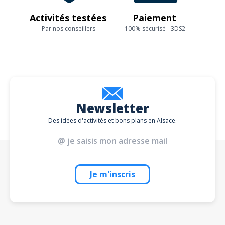
montagne
.
Activités testées
Paiement
35
chambres tout confort
, de différents types dont
7 entièrement
accessibles aux personnes handicapée, une piscine couverte et
Par nos conseillers
100% sécurisé - 3DS2
chauffée, un sauna en rondins des Vosges, un bain bouillonnant.
Services :
Vous pourrez profiter à volonté d'un
espace de détente
unique avec
un
bassin de balnéothérapie
, un sauna
100% écologique
, une
piscine bioclimatique
avec une eau biologique zéro chimie.
Chambres :
Les chambres sont équipés pour le confort des hôtes. A votre
Newsletter
disposition,
TV
avec Canal + ,
Wifi gratuit,
lit doubles 160 cm (ou lit
simple sur demande), salle de douche avec sèche-cheveux et peignoirs.
Des idées d'activités et bons plans en Alsace.
Tarifs
Adulte :
359 €
Adolescent :
323 €
Enfant :
287 €
+ supplément de 20€ pour l'option "pique-nique" lors des
balades.
Je m'inscris