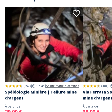
➤ 12h30 : repas tiré près de l'auberge du Gazon du Faing
Vous découvrirez
➤ La
réserve du Missheimle
est sans doute l’espace naturel qui
contient la
flore la plus diversifiée du massif vosgien.
Les couloirs
des
cirques glaciaires
abritent des névés tardifs qui constituent des
emplacements où fleurissent des
espèces subalpines.
Jour 3 : Découverte du Massif du Brézouard
➤ 9h30 : départ de l’hôtel direction le col des Bagenelles
➤ 10h00 : Départ de la
station des Bagenelles
avec de magnifiques
vues sur la
plaine d’Alsace et la Forêt Noire
➤ 12h00 : Repas pique-nique
➤ 13h30 : Descente du
Brézouard
jusqu'à notre point de départ
➤ 18h00 : possibilité de profiter de l'espace bien-être (piscine intérieur,
Jacuzzi et Sauna)
➤ 20h00 : dîner et nuitée à l'hôtel ***
Vous découvrirez
➤ Le
Brézouard
ou Bressoir est un
sommet granitique
situé entre
les communes de Sainte-Marie-aux-Mines et Fréland en Alsace,
atteignant une altitude culminant à
1229 m
faisant du Brézouard la
(257)
|
1 h 45
|
Sainte-Marie-aux-Mines
(301)
|
montagne de plus de 1200 m la plus
septentrionale du massif des
Spéléologie Minière | Tellure mine
Via Ferrata So
Vosges.
➤ Depuis la
cime du Brézouard
, il est possible d’admirer un
d'argent
mine d'argen
panorama pittoresque
et
resplendissant
en observant le
Champ
du Feu
, le
Climont
, et même le
Donon
rayonnant au loin. Et si les
À partir de
À partir de
conditions météorologiques sont optimales, il est également possible
29,00 €
38,00 €