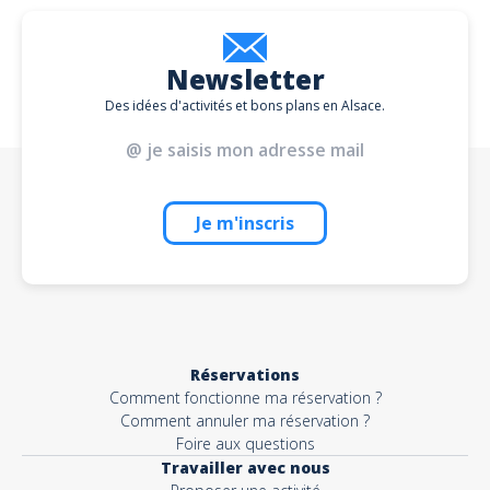
100 € jusqu' 4 participants selon la disponibilité de notre guide référent
(nous consulter).
➤ Pour les groupes, nous proposons une gratuité pour 10 participants
payants, la sortie peut être ouverte à d'autres participants.
Newsletter
Des idées d'activités et bons plans en Alsace.
Je m'inscris
Réservations
Comment fonctionne ma réservation ?
Comment annuler ma réservation ?
Foire aux questions
Travailler avec nous