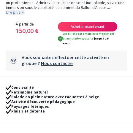
un professionnel. Admirez un coucher de soleil inoubliable, suivi d’une
immersion sous le ciel étoilé, au sommet du Ballon d’Alsace
...
Lire plus
À partir de
Acheter maintenant
150,00 €
Vos billets par email instantanément
et
annulation gratuite
jusqu'à 24h
avant..
Vous souhaitez effectuer cette activité en
groupe ?
Nous contacter
Convivialité
Patrimoine naturel
Balade en plein nature avec raquettes à neige
Activité découverte pédagogique
Paysages féériques
Plaisir et détente