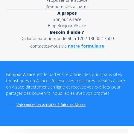
Proposer une activité
Revendre des activités
À propos
Bonjour Alsace
Blog Bonjour Alsace
Besoin d'aide ?
Du lundi au vendredi de 9h à 12h / 13h00-17h00
contactez-nous via
notre formulaire
Bonjour Alsace
est le partenaire officiel des principaux sites
touristiques en Alsace. Réservez les meilleures activités à faire
en Alsace directement en ligne et recevez vos e-billets pour
partager des souvenirs inoubliables avec vos proches.
Voir toutes les activités à faire en Alsace