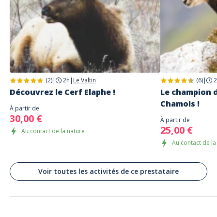
prévoir une petite bouteille d'eau.
Adresse
Langue parlée
Destination Sport Nature
Français
Haut Fourneau, Grandfontaine, France
Parking
Parking public gratuit
Transport en commun
(2)
|
2h
|
Le Valtin
(6)
|
2
départ du Col du bonhomme, Colmar ou Saint-Dié
Découvrez le Cerf Elaphe !
Le champion 
A définir
Chamois !
À partir de
30,00 €
À partir de
25,00 €
Au contact de la nature
Au contact de la
Voir toutes les activités de ce prestataire