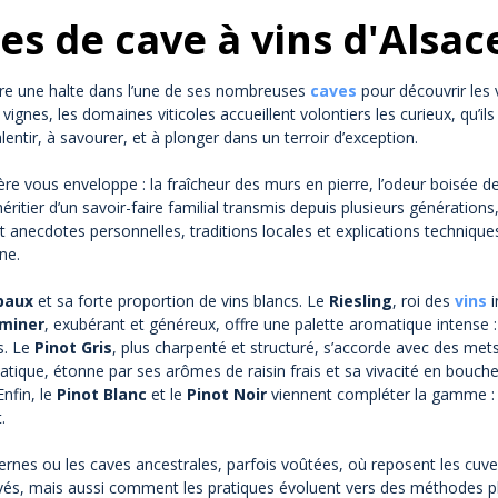
es de cave à vins d'Alsac
aire une halte dans l’une de ses nombreuses
caves
pour découvrir les v
vignes, les domaines viticoles accueillent volontiers les curieux, qu’
lentir, à savourer, et à plonger dans un terroir d’exception.
re vous enveloppe : la fraîcheur des murs en pierre, l’odeur boisée 
ritier d’un savoir-faire familial transmis depuis plusieurs générations,
t anecdotes personnelles, traditions locales et explications techniqu
ne.
paux
et sa forte proportion de vins blancs. Le
Riesling
, roi des
vins
i
miner
, exubérant et généreux, offre une palette aromatique intense : l
s. Le
Pinot Gris
, plus charpenté et structuré, s’accorde avec des met
atique, étonne par ses arômes de raisin frais et sa vivacité en bouch
Enfin, le
Pinot Blanc
et le
Pinot Noir
viennent compléter la gamme : l
.
rnes ou les caves ancestrales, parfois voûtées, où reposent les cuve
evés, mais aussi comment les pratiques évoluent vers des méthodes 