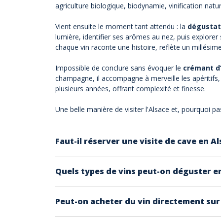
agriculture biologique, biodynamie, vinification na
Vient ensuite le moment tant attendu : la
dégustat
lumière, identifier ses arômes au nez, puis explorer
chaque vin raconte une histoire, reflète un millésime
Impossible de conclure sans évoquer le
crémant d
champagne, il accompagne à merveille les apéritifs,
plusieurs années, offrant complexité et finesse.
Une belle manière de visiter l'Alsace et, pourquoi pa
Faut-il réserver une visite de cave en Al
Il est conseillé de réserver, surtout en haut
Quels types de vins peut-on déguster en
mieux vaut vérifier à l’avance.
L’Alsace est réputée pour ses
vins blancs
:
Peut-on acheter du vin directement sur 
Riesling
(sec et minéral)
Gewurztraminer
(aromatique et épicé)