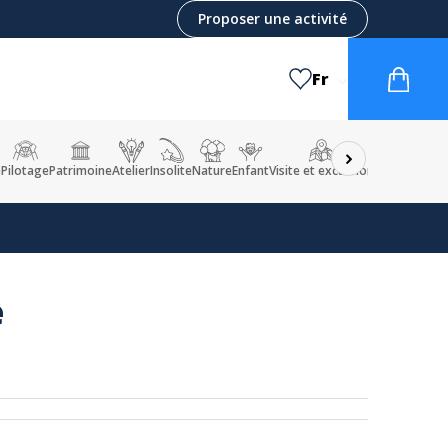
Proposer une activité
Fr
e
Pilotage
Patrimoine
Atelier
Insolite
Nature
Enfant
Visite et excursion
e