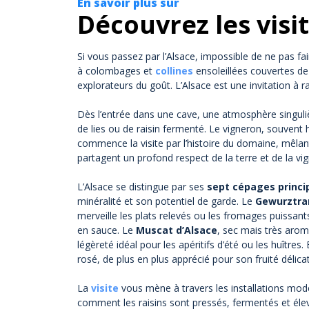
En savoir plus sur
Découvrez les visit
Si vous passez par l’Alsace, impossible de ne pas f
à colombages et
collines
ensoleillées couvertes de 
explorateurs du goût. L’Alsace est une invitation à ra
Dès l’entrée dans une cave, une atmosphère singuliè
de lies ou de raisin fermenté. Le vigneron, souvent hé
commence la visite par l’histoire du domaine, mêlan
partagent un profond respect de la terre et de la vig
L’Alsace se distingue par ses
sept cépages princi
minéralité et son potentiel de garde. Le
Gewurztra
merveille les plats relevés ou les fromages puissant
en sauce. Le
Muscat d’Alsace
, sec mais très arom
légèreté idéal pour les apéritifs d’été ou les huîtres. 
rosé, de plus en plus apprécié pour son fruité délicat
La
visite
vous mène à travers les installations mode
comment les raisins sont pressés, fermentés et él