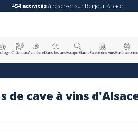
454 activités
à réserver sur Bonjour Alsace
ologie
Châteaux
Aventure
Dans les airs
Escape Game
Route des vins
Gastronomi
s de cave à vins d'Alsac