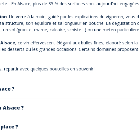
turelle... En Alsace, plus de 35 % des surfaces sont aujourd’hui enga
ion
. Un verre à la main, guidé par les explications du vigneron, vous
 sa structure, son équilibre et sa longueur en bouche. La dégustation 
, un sol (granite, marne, calcaire, schiste…) ou une météo particulière
’Alsace
, ce vin effervescent élégant aux bulles fines, élaboré selon la
 les desserts ou les grandes occasions. Certains domaines proposent 
s, repartir avec quelques bouteilles en souvenir !
sace ?
e saison (printemps, été et période des fêtes). Certains doma
 Alsace ?
place ?