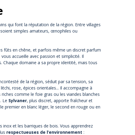
e
ins qui font la réputation de la région. Entre villages
ils soient simples amateurs, œnophiles ou
des fûts en chêne, et parfois même un discret parfum
 vous accueille avec passion et simplicité. Il
es. Chaque domaine a sa propre identité, mais tous
ncontesté de la région, séduit par sa tension, sa
itchi, rose, épices orientales... Il accompagne à
s riches comme le foie gras ou les viandes blanches
e. Le
Sylvaner
, plus discret, apporte fraîcheur et
e premier en blanc léger, le second en rouge ou en
s inox et les barriques de bois. Vous apprendrez
plus
respectueuses de l’environnement
: