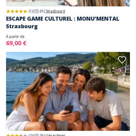
(1)
|
2h
|
Strasbourg
ESCAPE GAME CULTUREL : MONU'MENTAL
Strasbourg
À partir de
69,00 €
(2)
|
2h
|
Gérardmer