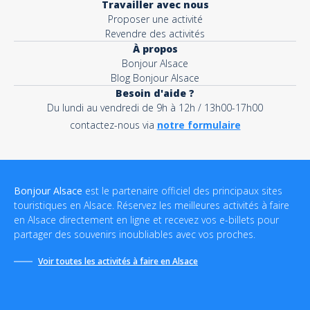
Travailler avec nous
Proposer une activité
Revendre des activités
À propos
Bonjour Alsace
Blog Bonjour Alsace
Besoin d'aide ?
Du lundi au vendredi de 9h à 12h / 13h00-17h00
contactez-nous via
notre formulaire
Bonjour Alsace
est le partenaire officiel des principaux sites
touristiques en Alsace. Réservez les meilleures activités à faire
en Alsace directement en ligne et recevez vos e-billets pour
partager des souvenirs inoubliables avec vos proches.
Voir toutes les activités à faire en Alsace