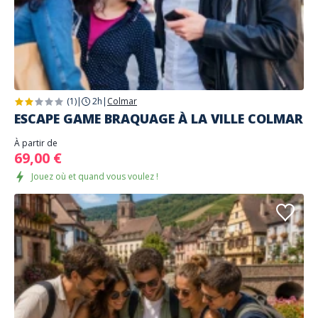
(1)
|
2h
|
Colmar
ESCAPE GAME BRAQUAGE À LA VILLE COLMAR
À partir de
69,00 €
Jouez où et quand vous voulez !