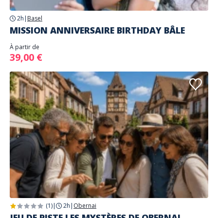
2h
|
Basel
MISSION ANNIVERSAIRE BIRTHDAY BÂLE
À partir de
39,00 €
(1)
|
2h
|
Obernai
JEU DE PISTE LES MYSTÈRES DE OBERNAI