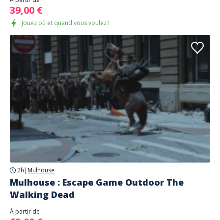
39,00 €
Jouez où et quand vous voulez !
2h
|
Mulhouse
Mulhouse : Escape Game Outdoor The
Walking Dead
À partir de