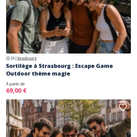
2h
|
Strasbourg
Sortilège à Strasbourg : Escape Game
Outdoor thème magie
À partir de
69,00 €