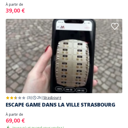
À partir de
39,00 €
(3)
|
2h
|
Strasbourg
ESCAPE GAME DANS LA VILLE STRASBOURG
À partir de
69,00 €
Jouez où et quand vous voulez !