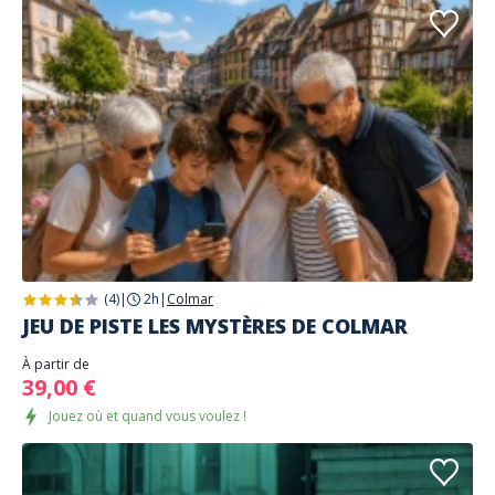
(4)
|
2h
|
Colmar
JEU DE PISTE LES MYSTÈRES DE COLMAR
À partir de
39,00 €
Jouez où et quand vous voulez !