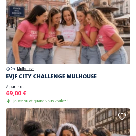
2h
|
Mulhouse
EVJF CITY CHALLENGE MULHOUSE
À partir de
69,00 €
Jouez où et quand vous voulez !