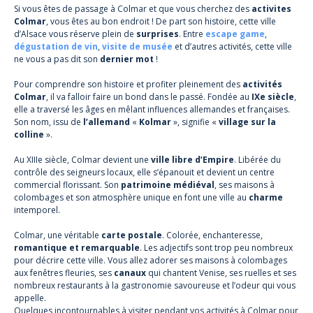
Si vous êtes de passage à Colmar et que vous cherchez des
activites
Colmar
, vous êtes au bon endroit ! De part son histoire, cette ville
d’Alsace vous réserve plein de
surprises
. Entre
escape game
,
dégustation de vin
,
visite de musée
et d’autres activités, cette ville
ne vous a pas dit son
dernier mot
!
Pour comprendre son histoire et profiter pleinement des
activités
Colmar
, il va falloir faire un bond dans le passé. Fondée au
IXe siècle
,
elle a traversé les âges en mêlant influences allemandes et françaises.
Son nom, issu de
l’allemand
«
Kolmar
», signifie «
village sur la
colline
».
Au XIIIe siècle, Colmar devient une
ville libre d’Empire
. Libérée du
contrôle des seigneurs locaux, elle s’épanouit et devient un centre
commercial florissant. Son
patrimoine médiéval
, ses maisons à
colombages et son atmosphère unique en font une ville au
charme
intemporel.
Colmar, une véritable
carte postale
. Colorée, enchanteresse,
romantique et remarquable
. Les adjectifs sont trop peu nombreux
pour décrire cette ville. Vous allez adorer ses maisons à colombages
aux fenêtres fleuries, ses
canaux
qui chantent Venise, ses ruelles et ses
nombreux restaurants à la gastronomie savoureuse et l’odeur qui vous
appelle.
Quelques incontournables à visiter pendant vos activités à Colmar pour