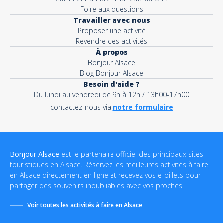
Foire aux questions
Travailler avec nous
Proposer une activité
Revendre des activités
À propos
Bonjour Alsace
Blog Bonjour Alsace
Besoin d'aide ?
Du lundi au vendredi de 9h à 12h / 13h00-17h00
contactez-nous via
notre formulaire
Bonjour Alsace
est le partenaire officiel des principaux sites
touristiques en Alsace. Réservez les meilleures activités à faire
en Alsace directement en ligne et recevez vos e-billets pour
partager des souvenirs inoubliables avec vos proches.
Voir toutes les activités à faire en Alsace