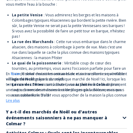
vous mettre l’eau à la bouche :
La petite Venise
: Vous admirerez les berges et les maisons à
Colombages typiques Alsaciennes qui bordent la petite rivière. Bien
sûr, la petite Venise ne serait pas la petite Venisesans ses barques !
Si vous avez la possibilité de faire un petit tour en barque, n’hésitez
pas !
La rue des Marchands
: Cette rue vous embarque dans le charme
alsacien, des maisons à colombage à perte de vue. Mais c’est une
rue dans laquelle se cache la plus connue des maisons typiques
Alsaciennes : la maison Pfister
Le quai de la poissonnerie
: Véritable coup de cœur des
touristes, au printemps, vous aurez l’occasion parfaite pour faire un
En
hiver
bain de soleil devant les centaines de maisons colorées qui reflètent
, Colmar met son manteau blanc et se transforme en véritable
village de Noël
la lumière des rayons du soleil.
grâce à son mythique marché de Noël ! Ici, lorsque les
températures commencent à chuter, vos
La rue des Têtes
: sans doute la rue la plus connue de Colmar,
activités à Colmar
prennent
une autre dimension et deviennent de plus en plus chaleureuses que
toujours avec des maisons à colombages qui la décore, mais nous
vous en oublierez le froid !
vous conseillons d’aller vous approcher de la maison la plus connue
Lire plus
: “la maison des têtes qui attire chaque année l’attention des
visiteurs.
Y a-t-il des marchés de Noël ou d'autres
événements saisonniers à ne pas manquer à
Colmar ?
Colmar
, réputée pour sa magie hivernale, s'illumine particulièrement
Activites Colmar : Quels sont les incontournables