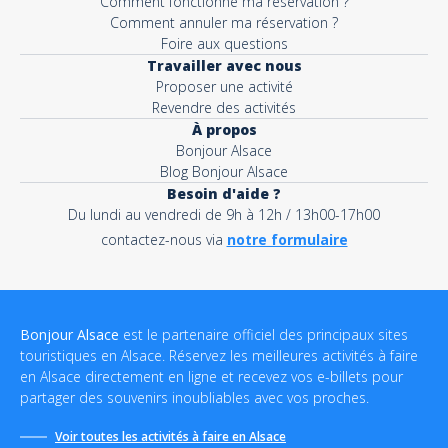
Comment fonctionne ma réservation ?
Comment annuler ma réservation ?
Foire aux questions
Travailler avec nous
Proposer une activité
Revendre des activités
À propos
Bonjour Alsace
Blog Bonjour Alsace
Besoin d'aide ?
Du lundi au vendredi de 9h à 12h / 13h00-17h00
contactez-nous via
notre formulaire
Bonjour Alsace
est le partenaire officiel des principaux sites
touristiques en Alsace. Réservez les meilleures activités à faire
en Alsace directement en ligne et recevez vos e-billets pour
partager des souvenirs inoubliables avec vos proches.
Voir toutes les activités à faire en Alsace