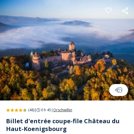
Panneau de gestion des cookies
6
(48)
|
0 h 45
|
Orschwiller
Billet d'entrée coupe-file Château du
Haut-Koenigsbourg