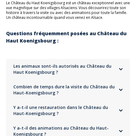
billets, sans passer par la billetterie.
Le Château du Haut Koenigsbourg est un château exceptionnel avec une
Ce billet vous donne droit à la visite libre du château.
5 étoiles
vue magnifique sur des villages Alsaciens. Vous découvrirez toute son
71%
Il n'y a pas de réseau mobile au château, téléchargez
histoire à travers la visite ou avec des animations pour toute la famille.
l'ensemble de vos billets en avance (un téléchargement par
4 étoiles
10%
Un château incontournable quand vous venez en Alsace.
billet).
3 étoiles
8%
2 étoiles
2%
Questions fréquemment posées au Château du
1 étoile
8%
Haut Koenigsbourg :
Adresse
Château du Haut Koenigsbourg
Château du Haut-Kœnigsbourg, Orschwiller, Frankreich
Edith
Expérience géniale
Parking
Les animaux sont-ils autorisés au Château du
Commenté le 20/04/2026
Parking Gratuit
Haut Koenigsbourg ?
Ma petite fille a découvert le château avec enthousiasme et admiration.
Les activités ludiques proposées l'ont ravie. Je recommande
Les animaux ne sont pas autorisés au sein du château du Haut-
chaudement à tous les grands-parents
Combien de temps dure la visite du Château du
Koenigsbourg. Seuls les chiens d'assistance sont autorisés.
Haut-Koenigsbourg ?
La visite du château dure environ 1h30 mais avec votre billet vous
NATHALIE
Y a-t-il une restauration dans le Château du
pouvez y rester autant de temps que vous le souhaitez.
Très bien
Haut-Koenigsbourg ?
Commenté le 09/04/2026
Il y a un restaurant au Château du Haut-Koenigsbourg où vous pouvez
Très belle visite, très bien restauré. Je recommande.
Y a-t-il des animations au Château du Haut-
manger des plats typiquement alsaciens, le tout dans une ambiance
médiévale et pittoresque. A l'extérieur de l’enceinte du château, vous
Koenigsbourg ?