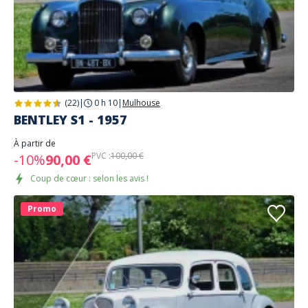
(22)
|
0 h 10
|
Mulhouse
BENTLEY S1 - 1957
À partir de
PVC :
100,00 €
-10%
90,00 €
Coup de cœur : selon les avis !
Promo