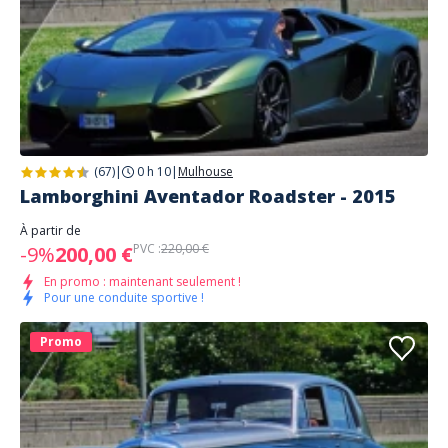
(67)
|
0 h 10
|
Mulhouse
Lamborghini Aventador Roadster - 2015
À partir de
PVC :
220,00 €
-9%
200,00 €
En promo : maintenant seulement !
Pour une conduite sportive !
Promo