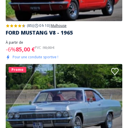
(85)
|
0 h 10
|
Mulhouse
FORD MUSTANG V8 - 1965
À partir de
PVC :
90,00 €
-6%
85,00 €
Pour une conduite sportive !
Promo