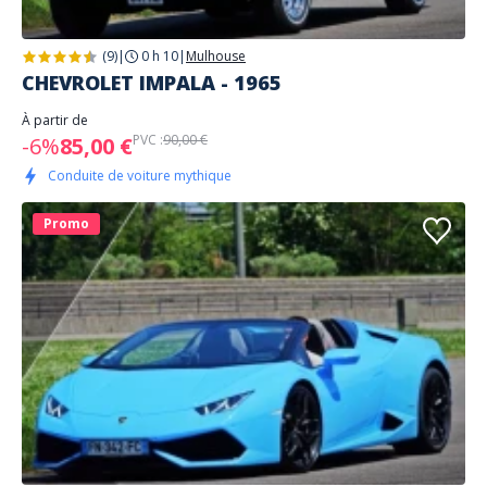
(9)
|
0 h 10
|
Mulhouse
CHEVROLET IMPALA - 1965
À partir de
PVC :
90,00 €
-6%
85,00 €
Conduite de voiture mythique
Promo