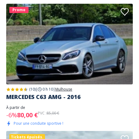
Promo
(10)
|
0 h 10
|
Mulhouse
MERCEDES C63 AMG - 2016
À partir de
PVC :
85,00 €
-6%
80,00 €
Pour une conduite sportive !
Tickets épuisés.