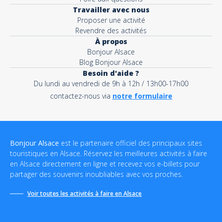
Travailler avec nous
Proposer une activité
Revendre des activités
À propos
Bonjour Alsace
Blog Bonjour Alsace
Besoin d'aide ?
Du lundi au vendredi de 9h à 12h / 13h00-17h00
contactez-nous via
notre formulaire
Bonjour Alsace
est le partenaire officiel des principaux sites
touristiques en Alsace. Réservez les meilleures activités à faire
en Alsace directement en ligne et recevez vos e-billets pour
partager des souvenirs inoubliables avec vos proches.
Voir toutes les activités à faire en Alsace