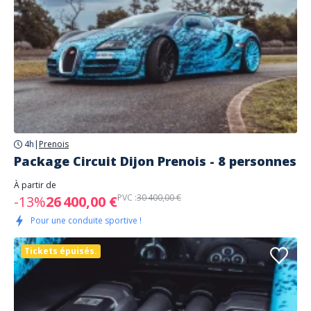
4h
|
Prenois
Package Circuit Dijon Prenois - 8 personnes
À partir de
PVC :
30 400,00 €
-13%
26 400,00 €
Pour une conduite sportive !
Tickets épuisés.