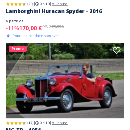
(29)
|
0 h 10
|
Mulhouse
Lamborghini Huracan Spyder - 2016
À partir de
PVC :
190,00 €
-11%
170,00 €
Pour une conduite sportive !
Promo
(17)
|
0 h 10
|
Mulhouse