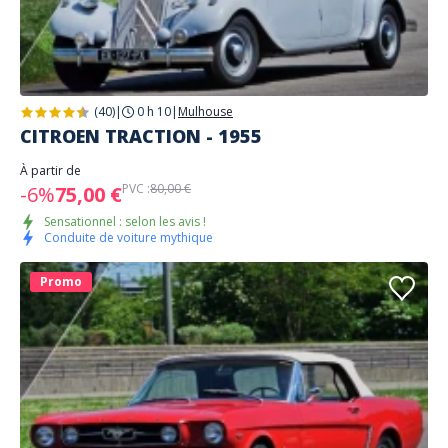
(40)
|
0 h 10
|
Mulhouse
CITROEN TRACTION - 1955
À partir de
PVC :
80,00 €
-6%
75,00 €
Sensationnel : selon les avis !
Conduite de voiture mythique
Promo