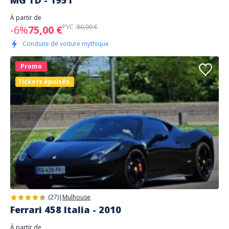
MG TD - 1951
À partir de
PVC :
80,00 €
-6%
75,00 €
Conduite de voiture mythique
Promo
Tickets épuisés.
(27)
|
Mulhouse
Ferrari 458 Italia - 2010
À partir de