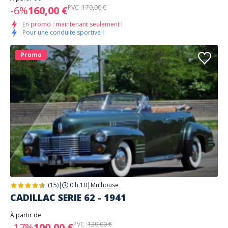
PVC :
170,00 €
-6%
160,00 €
En promo : maintenant seulement !
Pour une conduite sportive !
Promo
(15)
|
0 h 10
|
Mulhouse
CADILLAC SERIE 62 - 1941
À partir de
PVC :
120,00 €
-17%
100,00 €