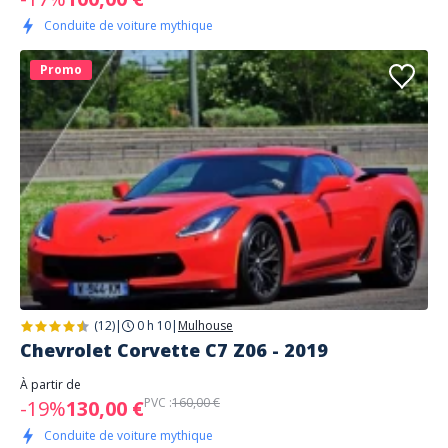
Conduite de voiture mythique
Promo
(12)
|
0 h 10
|
Mulhouse
Chevrolet Corvette C7 Z06 - 2019
À partir de
PVC :
160,00 €
-19%
130,00 €
Conduite de voiture mythique