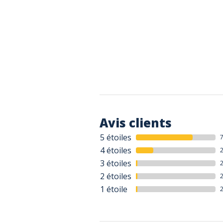
Avis clients
5 étoiles
4 étoiles
3 étoiles
2 étoiles
1 étoile