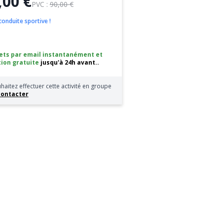
,00 €
PVC :
90,00 €
onduite sportive !
lets par email instantanément
et
ion gratuite
jusqu'à 24h avant..
haitez effectuer cette activité en groupe
contacter