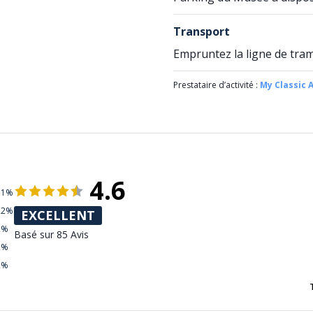
Transport
Empruntez la ligne de tram 
Prestataire d’activité :
My Classic 
4.6
71%
22%
EXCELLENT
2%
Basé sur 85 Avis
2%
2%