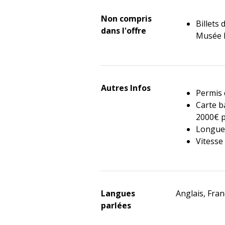
Non compris
Billets 
dans l'offre
Musée N
Autres Infos
Permis 
Carte b
2000€ p
Longueu
Vitesse
Langues
Anglais, Fran
parlées