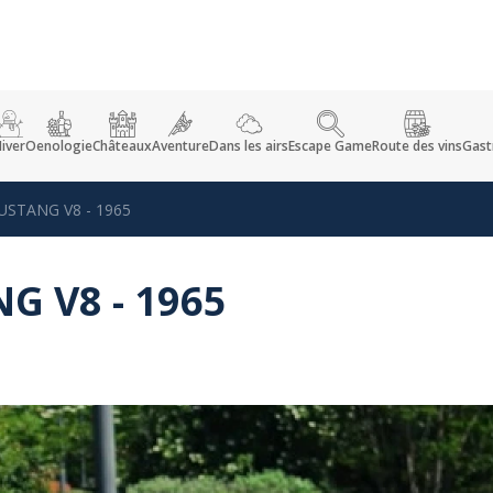
iver
Oenologie
Châteaux
Aventure
Dans les airs
Escape Game
Route des vins
Gast
STANG V8 - 1965
 V8 - 1965