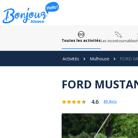
Panneau de gestion des cookies
Toutes les activités
Les incontournables
H
Activités
Mulhouse
FORD MU
FORD MUSTANG
4.6
85 Avis