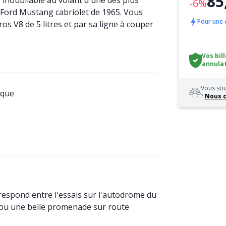
85
 inoubliable au volant d'une des plus
-6%
a Ford Mustang cabriolet de 1965. Vous
Pour une c
os V8 de 5 litres et par sa ligne à couper
Vos bil
annulat
Vous sou
ique
?
Nous 
respond entre l'essais sur l'autodrome du
ou une belle promenade sur route