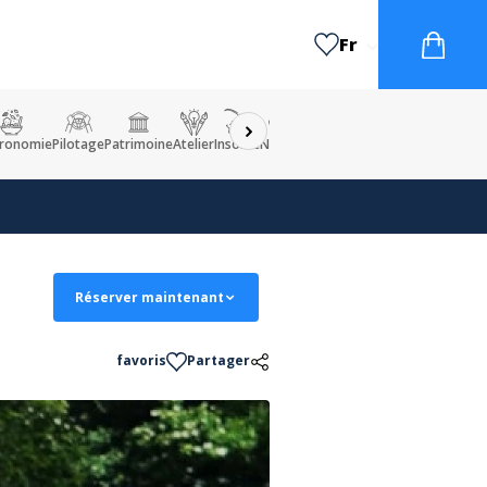
Fr
ronomie
Pilotage
Patrimoine
Atelier
Insolite
Nature
Enfant
Visite et excursion
Réserver maintenant
favoris
Partager