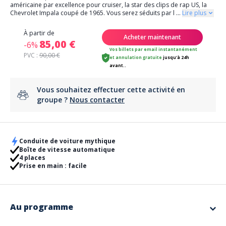
américaine par excellence pour cruiser, la star des clips de rap US, la
Chevrolet Impala coupé de 1965. Vous serez séduits par l
...
Lire plus
À partir de
Acheter maintenant
85,00 €
-6%
Vos billets par email instantanément
PVC :
90,00 €
et
annulation gratuite
jusqu'à 24h
avant..
Vous souhaitez effectuer cette activité en
groupe ?
Nous contacter
Conduite de voiture mythique
Boîte de vitesse automatique
4 places
Prise en main : facile
Au programme
Réservez la formule qui vous correspond entre l'essais sur l'autodrome