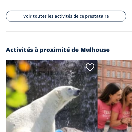
Matti
Voir toutes les activités de ce prestataire
Absolutely worth it!
Commenté le 03/08/2024
Very fun for car enthousiasts! Opportunity to drive, take pictures, enjoy
the car, it's a dream come true!
Activités à proximité de
Mulhouse
Avis clients