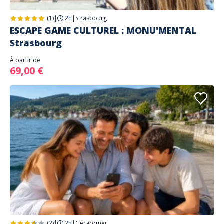
(1)
|
2h
|
Strasbourg
ESCAPE GAME CULTUREL : MONU'MENTAL
Strasbourg
À partir de
69,00 €
(2)
|
2h
|
Gérardmer