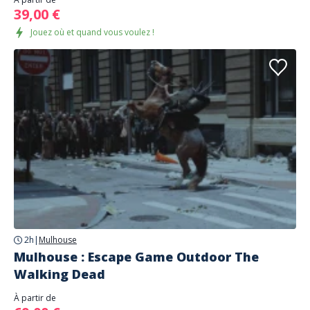
39,00 €
Jouez où et quand vous voulez !
2h
|
Mulhouse
Mulhouse : Escape Game Outdoor The
Walking Dead
À partir de