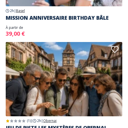
2h
|
Basel
MISSION ANNIVERSAIRE BIRTHDAY BÂLE
À partir de
39,00 €
(1)
|
2h
|
Obernai
JEU DE PISTE LES MYSTÈRES DE OBERNAI