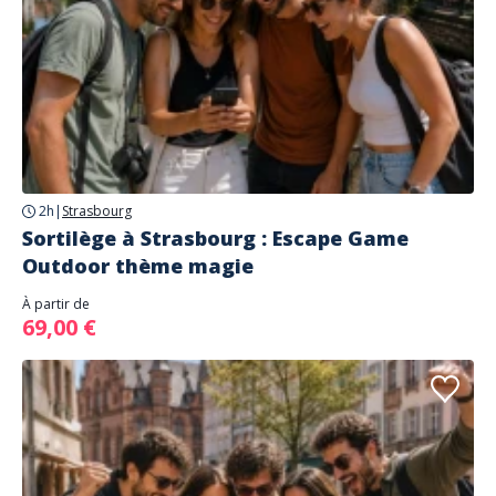
2h
|
Strasbourg
Sortilège à Strasbourg : Escape Game
Outdoor thème magie
À partir de
69,00 €