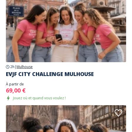
2h
|
Mulhouse
EVJF CITY CHALLENGE MULHOUSE
À partir de
69,00 €
Jouez où et quand vous voulez !