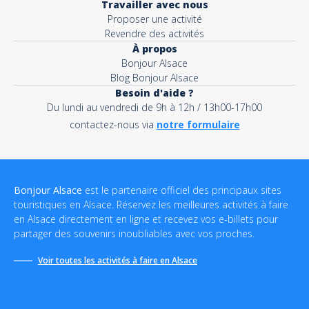
Travailler avec nous
Proposer une activité
Revendre des activités
À propos
Bonjour Alsace
Blog Bonjour Alsace
Besoin d'aide ?
Du lundi au vendredi de 9h à 12h / 13h00-17h00
contactez-nous via
notre formulaire
Bonjour Alsace
est le partenaire officiel des principaux sites
touristiques en Alsace. Réservez les meilleures activités à faire
en Alsace directement en ligne et recevez vos e-billets pour
partager des souvenirs inoubliables avec vos proches.
Voir toutes les activités à faire en Alsace