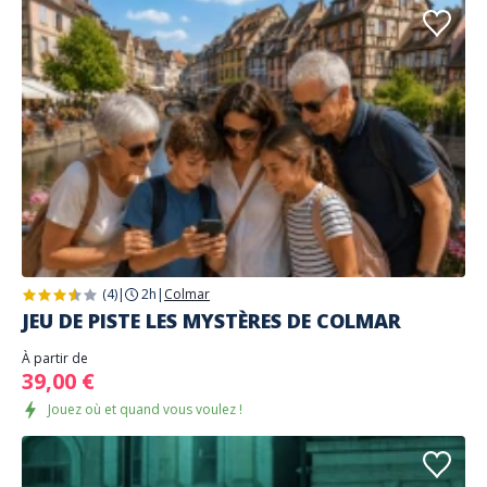
(4)
|
2h
|
Colmar
JEU DE PISTE LES MYSTÈRES DE COLMAR
À partir de
39,00 €
Jouez où et quand vous voulez !