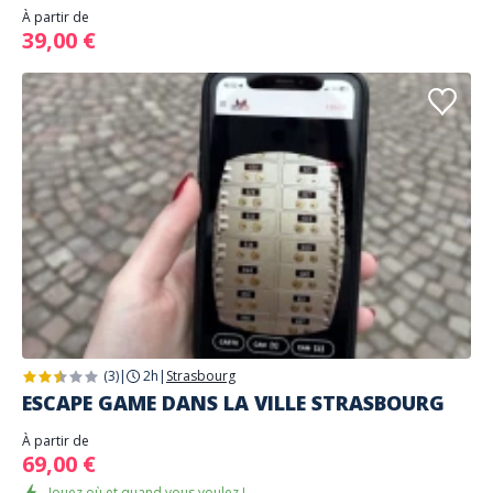
À partir de
39,00 €
(3)
|
2h
|
Strasbourg
ESCAPE GAME DANS LA VILLE STRASBOURG
À partir de
69,00 €
Jouez où et quand vous voulez !