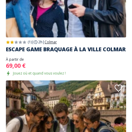
(1)
|
2h
|
Colmar
ESCAPE GAME BRAQUAGE À LA VILLE COLMAR
À partir de
69,00 €
Jouez où et quand vous voulez !