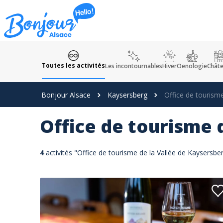
Panneau de gestion des cookies
Toutes les activités
Les incontournables
Hiver
Oenologie
Chât
Bonjour Alsace
Kaysersberg
Office de tourism
Office de tourisme 
4
activités "Office de tourisme de la Vallée de Kaysersb