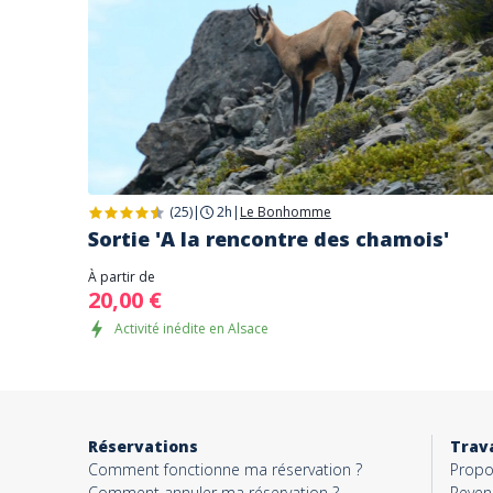
(25)
|
2h
|
Le Bonhomme
Sortie 'A la rencontre des chamois'
À partir de
20,00 €
Activité inédite en Alsace
Réservations
Trava
Comment fonctionne ma réservation ?
Propo
Comment annuler ma réservation ?
Reven