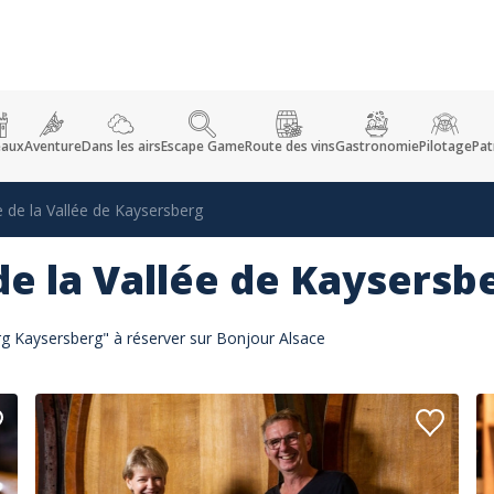
eaux
Aventure
Dans les airs
Escape Game
Route des vins
Gastronomie
Pilotage
Pat
e de la Vallée de Kaysersberg
de la Vallée de Kaysersb
erg Kaysersberg" à réserver sur Bonjour Alsace