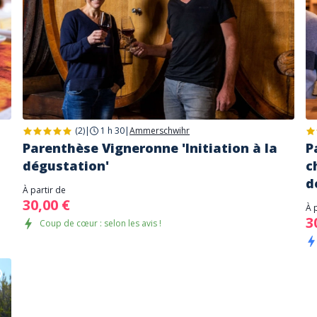
(2)
|
1 h 30
|
Ammerschwihr
Parenthèse Vigneronne 'Initiation à la
P
dégustation'
c
d
À partir de
30,00 €
À 
3
Coup de cœur : selon les avis !