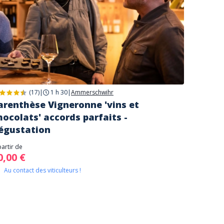
(17)
|
1 h 30
|
Ammerschwihr
arenthèse Vigneronne 'vins et
hocolats' accords parfaits -
égustation
partir de
0,00 €
Au contact des viticulteurs !