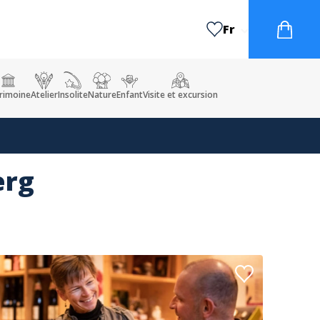
Fr
rimoine
Atelier
Insolite
Nature
Enfant
Visite et excursion
erg