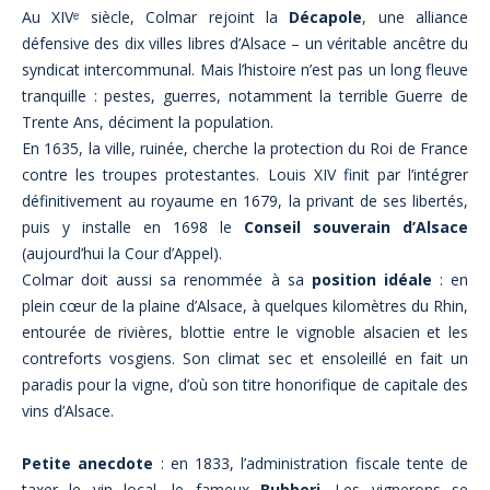
Au XIVᵉ siècle, Colmar rejoint la
Décapole
, une alliance
défensive des dix villes libres d’Alsace – un véritable ancêtre du
syndicat intercommunal. Mais l’histoire n’est pas un long fleuve
tranquille : pestes, guerres, notamment la terrible Guerre de
Trente Ans, déciment la population.
En 1635, la ville, ruinée, cherche la protection du Roi de France
contre les troupes protestantes. Louis XIV finit par l’intégrer
définitivement au royaume en 1679, la privant de ses libertés,
puis y installe en 1698 le
Conseil souverain d’Alsace
(aujourd’hui la Cour d’Appel).
Colmar doit aussi sa renommée à sa
position idéale
: en
plein cœur de la plaine d’Alsace, à quelques kilomètres du Rhin,
entourée de rivières, blottie entre le vignoble alsacien et les
contreforts vosgiens. Son climat sec et ensoleillé en fait un
paradis pour la vigne, d’où son titre honorifique de capitale des
vins d’Alsace.
Petite anecdote
: en 1833, l’administration fiscale tente de
taxer le vin local, le fameux
Bubberi
. Les vignerons se