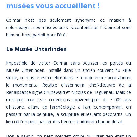
d’artisanat local.
musées vous accueillent !
Colmar n'est pas seulement synonyme de maison à
colombages, ses musées aussi racontent son histoire et sont
bien au frais, parfait pour l'été !
Le Musée Unterlinden
Impossible de visiter Colmar sans pousser les portes du
Musée Unterlinden. Installé dans un ancien couvent du XIIIe
siècle, ce musée est célèbre dans le monde entier pour abriter
le monumental Retable d’Issenheim, chef-d’œuvre de la
Renaissance signé Grünewald et Nicolas de Haguenau. Mais ce
n’est pas tout : ses collections couvrent près de 7 000 ans
d’histoire, allant de l’archéologie à l’art contemporain, en
passant par la peinture, la sculpture et les arts décoratifs. Un
lieu où l’on peut passer des heures à admirer chaque détail.
Bon à savoir, on peut souvent croire qu'Unterliden était un