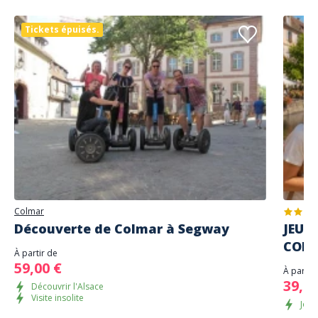
Tickets épuisés.
Colmar
Découverte de Colmar à Segway
JEU D
COL
À partir de
59,00 €
À partir
39,00
Découvrir l'Alsace
Visite insolite
Joue