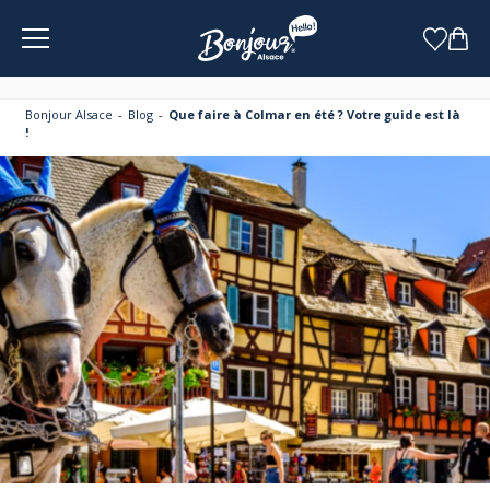
Panneau de gestion des cookies
Bonjour Alsace
Blog
Que faire à Colmar en été ? Votre guide est là
!