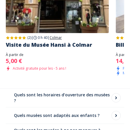
(2)
|
0 h 40
|
Colmar
Visite du Musée Hansi à Colmar
Bille
À partir de
À partir
5,00 €
14,00
Activité gratuite pour les - 5 ans !
Pass
Musé
Quels sont les horaires d’ouverture des musées
?
Musée du Jouet
: ouvert tous les jours en juillet,
Quels musées sont adaptés aux enfants ?
août et décembre (10h-18h), fermé le mardi hors
haute saison.
Le Musée du Jouet est idéal pour toute la famille :
Musée Unterlinden
et
Musée Bartholdi
: ouverts