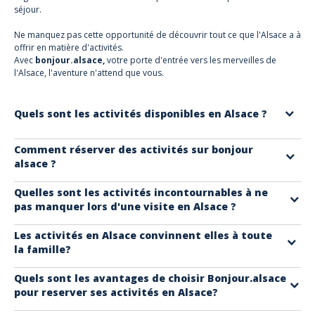
séjour.
Ne manquez pas cette opportunité de découvrir tout ce que l'Alsace a à
offrir en matière d'activités.
Avec
bonjour.alsace,
votre porte d'entrée vers les merveilles de
l'Alsace, l'aventure n'attend que vous.
Quels sont les activités disponibles en Alsace ?
En Alsace, vous pouvez profiter d'une multitude d'activités, allant des
Comment réserver des activités sur bonjour
alsace ?
visites de
vignobles
et de châteaux, aux promenades dans les villes
pittoresques, en passant par les
randonnées
dans les magnifiques
La réservation d'activités en Alsace sur bonjour.alsace est simple et
Quelles sont les activités incontournables à ne
paysages naturels.
pas manquer lors d'une visite en Alsace ?
rapide. Il vous suffit de naviguer sur notre site, de sélectionner l'activité
qui vous intéresse, puis de suivre les étapes pour réserver en ligne en
Parmi les activités incontournables en Alsace, citons la
dégustation de
Les activités en Alsace convinnent elles à toute
deux clics
.
la famille?
vins dans les caves locales
, la découverte des marchés de Noël
traditionnels, la visite de villages typiques comme Riquewihr et la
Tout à fait ! Les activités en Alsace sont variées et adaptées à tous les
Quels sont les avantages de choisir Bonjour.alsace
dégustation de la délicieuse cuisine alsacienne
. Sans oublier la
pour reserver ses activités en Alsace?
âges. Que vous voyagiez en famille
avec des enfants
, en couple ou
visite des nombreux châteaux, dont le plus emblématique d'entre eux :
entre amis
, vous trouverez des activités ludiques, éducatives et