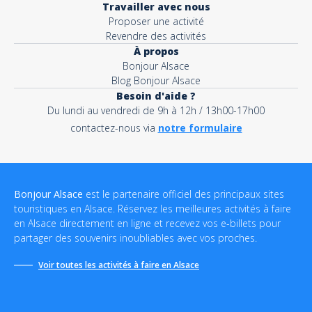
Travailler avec nous
Proposer une activité
Revendre des activités
À propos
Bonjour Alsace
Blog Bonjour Alsace
Besoin d'aide ?
Du lundi au vendredi de 9h à 12h / 13h00-17h00
contactez-nous via
notre formulaire
Bonjour Alsace
est le partenaire officiel des principaux sites
touristiques en Alsace. Réservez les meilleures activités à faire
en Alsace directement en ligne et recevez vos e-billets pour
partager des souvenirs inoubliables avec vos proches.
Voir toutes les activités à faire en Alsace