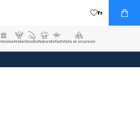
Fr
rimoine
Atelier
Insolite
Nature
Enfant
Visite et excursion