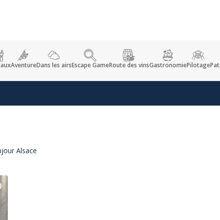
eaux
Aventure
Dans les airs
Escape Game
Route des vins
Gastronomie
Pilotage
Pat
njour Alsace