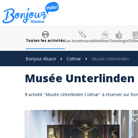
Panneau de gestion des cookies
Toutes les activités
Les incontournables
Hiver
Oenologie
Chât
Bonjour Alsace
Colmar
Musée Unterlinden
Musée Unterlinden
1
activité "Musée Unterlinden Colmar" à réserver sur Bo