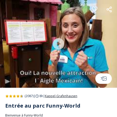
Panneau de gestion des cookies
7
(2087)
|
8h
|
Kappel-Grafenhausen
Entrée au parc Funny-World
Bienvenue à Funny-World