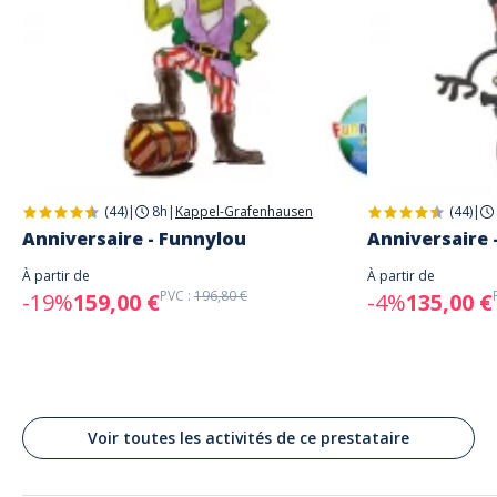
Funny-World Team
A répondu à Brigitte le 09/07/2026
Liebe Brigitte, vielen Dank für Ihre Bewertung. Es tut uns leid, dass Ihr
Besuch nicht Ihren Erwartungen entsprochen hat. Die Sicherheit und
Funktion unserer Fahrgeschäfte haben für uns höchste Priorität. Alle
Attraktionen werden regelmäßig gewartet und überprüft. Ihren
Hinweis auf veraltete, schwergängige oder defekte Fahrgeschäfte im
Außenbereich nehmen wir dennoch sehr ernst und werden dies
intern nochmals sorgfältig prüfen. Wir bedauern, dass Sie insgesamt
keine schöne Erfahrung bei uns gemacht haben, und hoffen, Sie bei
(44)
|
8h
|
Kappel-Grafenhausen
(44)
|
einem zukünftigen Besuch von unserem Freizeitpark wieder positiver
überzeugen zu können. Viele Grüße aus dem Funny-World
Anniversaire - Funnylou
Anniversaire 
À partir de
À partir de
PVC :
196,80 €
-19%
159,00 €
-4%
135,00 €
Avis clients
Voir toutes les activités de ce prestataire