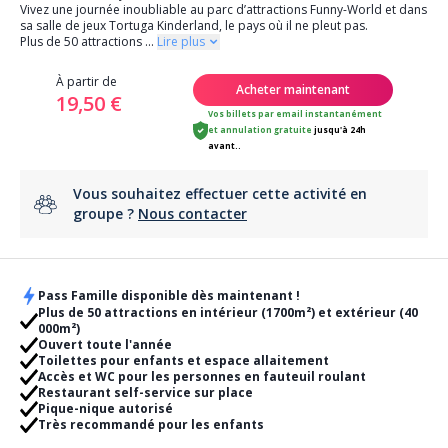
Vivez une journée inoubliable au parc d’attractions Funny-World et dans
sa salle de jeux Tortuga Kinderland, le pays où il ne pleut pas.
Plus de 50 attractions
...
Lire plus
À partir de
Acheter maintenant
19,50 €
Vos billets par email instantanément
et
annulation gratuite
jusqu'à 24h
avant..
Vous souhaitez effectuer cette activité en
groupe ?
Nous contacter
Pass Famille disponible dès maintenant !
Plus de 50 attractions en intérieur (1700m²) et extérieur (40
000m²)
Ouvert toute l'année
Toilettes pour enfants et espace allaitement
Accès et WC pour les personnes en fauteuil roulant
Restaurant self-service sur place
Pique-nique autorisé
Très recommandé pour les enfants