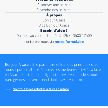
Proposer une activité
Revendre des activités
À propos
Bonjour Alsace
Blog Bonjour Alsace
Besoin d'aide ?
Du lundi au vendredi de 9h à 12h / 13h00-17h00
contactez-nous via
notre formulaire
Bonjour Alsace
est le partenaire officiel des principaux sites
touristiques en Alsace. Réservez les meilleures activités à faire
en Alsace directement en ligne et recevez vos e-billets pour
partager des souvenirs inoubliables avec vos proches.
Voir toutes les activités à faire en Alsace