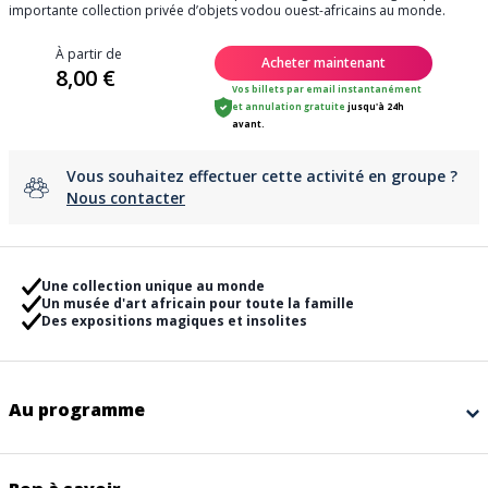
importante collection privée d’objets vodou ouest-africains au monde.
À partir de
Acheter maintenant
8,00 €
Vos billets par email instantanément
et
annulation gratuite
jusqu'à 24h
avant.
Vous souhaitez effectuer cette activité en groupe ?
Nous contacter
Une collection unique au monde
Un musée d'art africain pour toute la famille
Des expositions magiques et insolites
Au programme
Le Château Vodou est un musée unique en son genre, il héberge la plus
importante collection privée d’objets vodou ouest-africains au monde.
Tous les objets présentés ont été utilisés dans des pratiques religieuses :