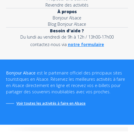
Revendre des activités
À propos
Bonjour Alsace
Blog Bonjour Alsace
Besoin d'aide ?
Du lundi au vendredi de 9h à 12h / 13h00-17h00
contactez-nous via
notre formulaire
Bonjour Alsace
est le partenaire officiel des principaux sites
touristiques en Alsace. Réservez les meilleures activités à faire
en Alsace directement en ligne et recevez vos e-billets pour
partager des souvenirs inoubliables avec vos proches.
Voir toutes les activités à faire en Alsace