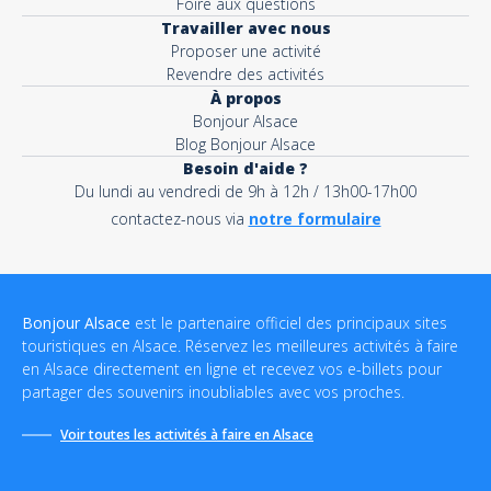
Foire aux questions
Travailler avec nous
Proposer une activité
Revendre des activités
À propos
Bonjour Alsace
Blog Bonjour Alsace
Besoin d'aide ?
Du lundi au vendredi de 9h à 12h / 13h00-17h00
contactez-nous via
notre formulaire
Bonjour Alsace
est le partenaire officiel des principaux sites
touristiques en Alsace. Réservez les meilleures activités à faire
en Alsace directement en ligne et recevez vos e-billets pour
partager des souvenirs inoubliables avec vos proches.
Voir toutes les activités à faire en Alsace