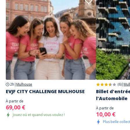
2h
|
Mulhouse
(6)
|
Mul
EVJF CITY CHALLENGE MULHOUSE
Billet d'entré
l'Automobile
À partir de
69,00 €
À partir de
10,00 €
Jouez où et quand vous voulez !
Plus belle coll