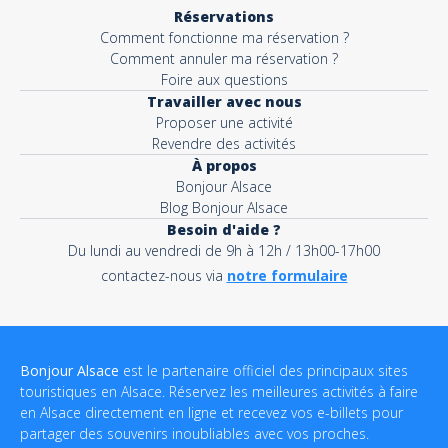
Réservations
Comment fonctionne ma réservation ?
Comment annuler ma réservation ?
Foire aux questions
Travailler avec nous
Proposer une activité
Revendre des activités
À propos
Bonjour Alsace
Blog Bonjour Alsace
Besoin d'aide ?
Du lundi au vendredi de 9h à 12h / 13h00-17h00
contactez-nous via
notre formulaire
Bonjour Alsace
est le partenaire officiel des principaux sites
touristiques en Alsace. Réservez les meilleures activités à faire
en Alsace directement en ligne et recevez vos e-billets pour
partager des souvenirs inoubliables avec vos proches.