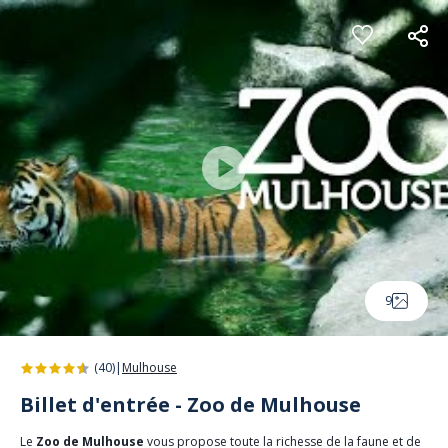
Panneau de gestion des cookies
9
(40)
|
Mulhouse
Billet d'entrée - Zoo de Mulhouse
Le
Zoo de Mulhouse
vous propose toute la richesse de la faune et de