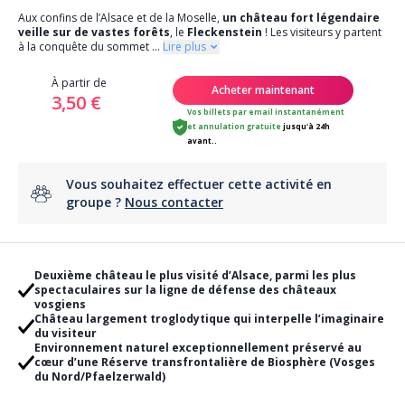
Aux confins de l’Alsace et de la Moselle,
un château fort légendaire
veille sur de vastes forêts
, le
Fleckenstein
! Les visiteurs y partent
à la conquête du sommet
...
Lire plus
À partir de
Acheter maintenant
3,50 €
Vos billets par email instantanément
et
annulation gratuite
jusqu'à 24h
avant..
Vous souhaitez effectuer cette activité en
groupe ?
Nous contacter
Deuxième château le plus visité d’Alsace, parmi les plus
spectaculaires sur la ligne de défense des châteaux
vosgiens
Château largement troglodytique qui interpelle l’imaginaire
du visiteur
Environnement naturel exceptionnellement préservé au
cœur d’une Réserve transfrontalière de Biosphère (Vosges
du Nord/Pfaelzerwald)