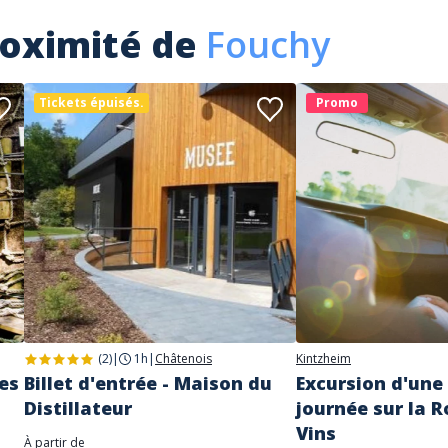
roximité de
Fouchy
Tickets épuisés.
Promo
(2)
|
1h
|
Châtenois
Kintzheim
es
Billet d'entrée - Maison du
Excursion d'une
Distillateur
journée sur la 
Vins
À partir de