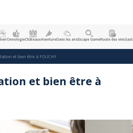
iver
Oenologie
Châteaux
Aventure
Dans les airs
Escape Game
Route des vins
Gast
itation et bien être à FOUCHY
ation et bien être à