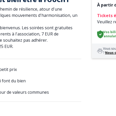
À partir
hemin de résilience, atour d'une
uelques mouvements d'harmonisation, un
Tickets é
Veuillez 
s bienvenus. Les soirées sont gratuites
Vos bil
rents à l'association, 7 EUR de
annulat
ne souhaitez pas adhérer.
25 EUR.
Vous sou
?
Nous 
etit prix
 font du bien
tour de valeurs communes