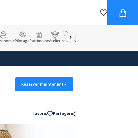
ronomie
Pilotage
Patrimoine
Atelier
Insolite
Nature
Enfant
Visite et excursion
Réserver maintenant
favoris
Partager