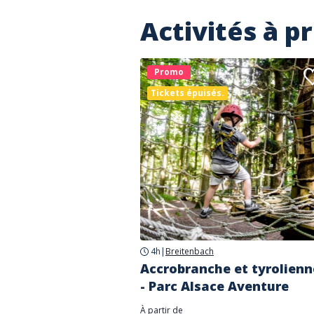
Activités à p
Promo
Tickets épuisés.
4h
|
Breitenbach
Accrobranche et tyrolienn
- Parc Alsace Aventure
À partir de