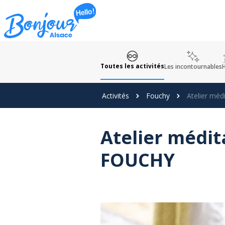
Panneau de gestion des cookies
Toutes les activités
Les incontournables
H
Activités
Fouchy
Atelier méd
Atelier médit
FOUCHY