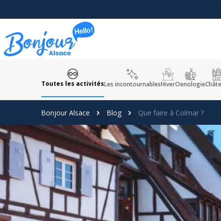
Panneau de gestion des cookies
Toutes les activités
Les incontournables
Hiver
Oenologie
Chât
Bonjour Alsace
Blog
Que faire à Colmar ?