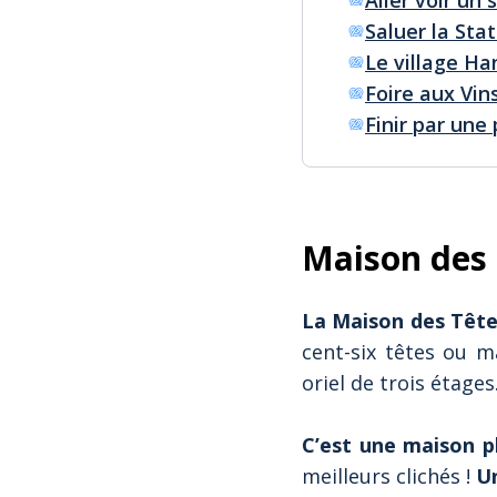
Aller voir un 
Saluer la Sta
Le village H
Foire aux Vin
Finir par un
Maison des 
La Maison des Têtes
cent-six têtes ou m
oriel de trois étage
C’est une maison p
meilleurs clichés !
Un