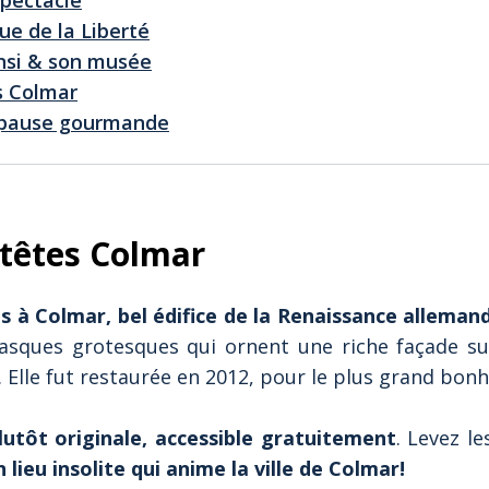
spectacle
tue de la Liberté
ansi & son musée
s Colmar
e pause gourmande
têtes Colmar
 à Colmar, bel édifice de la Renaissance alleman
asques grotesques qui ornent une riche façade sur
s. Elle fut restaurée en 2012, pour le plus grand bon
lutôt originale, accessible gratuitement
. Levez l
 lieu insolite qui anime la ville de Colmar!