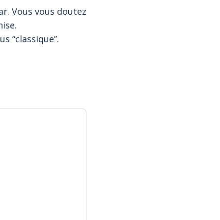
lmar. Vous vous doutez
nise.
us “classique”.