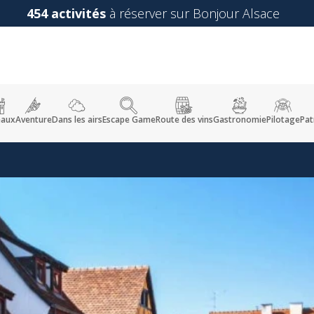
454 activités
à réserver sur Bonjour Alsace
eaux
Aventure
Dans les airs
Escape Game
Route des vins
Gastronomie
Pilotage
Pat