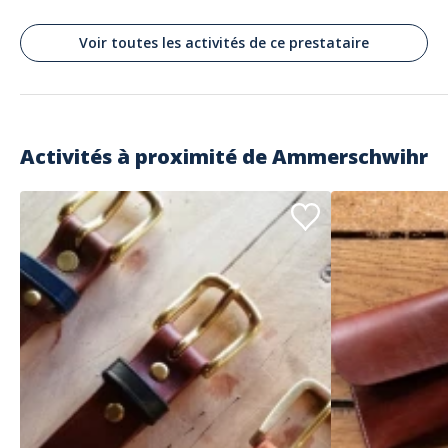
Wonderful Wine & Chocolate Experience!
Commenté le 20/03/2026
Voir toutes les activités de ce prestataire
I had a fantastic time at Parenthese Vigneronne: Wine and Chocolate
Pairings. The experience was truly delightful. Nathalie is incredibly
friendly, and she explains everything clearly while making the whole
session enjoyable. She was patient, answered all our questions, and
made the experience feel very personalized. The chocolates were
absolutely delicious, and the pairings with the wines were spot-on —
each combination brought out new flavors in a super nice and
Activités à proximité de
Ammerschwihr
surprising way. Overall, it was a wonderful, tasty, and memorable
experience. Highly recommended!
Avis clients