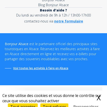
Blog Bonjour Alsace
Besoin d'aide ?
Du lundi au vendredi de 9h à 12h / 13h00-17h00
contactez-nous via
notre formulaire
Bonjour Alsace
est le partenaire officiel des principaux sites
touristiques en Alsace. Réservez les meilleures activités à faire
en Alsace directement en ligne et recevez vos e-billets pour
partager des souvenirs inoubliables avec vos proches.
Voir toutes les activités à faire en Alsace
Ce site utilise des cookies et vous donne le contrôle sur
X
M
ceux que vous souhaitez activer
Conditions générales de vente
-
Politique de confidentialité
-
Mentions légales
-
Destination Bonjour
-
Sitemap
Tout accepter
Tout refuser
Personnaliser