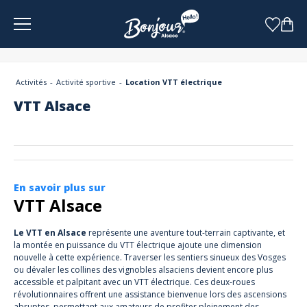
Panneau de gestion des cookies
Activités
Activité sportive
Location VTT électrique
VTT Alsace
En savoir plus sur
VTT Alsace
Le VTT en Alsace
représente une aventure tout-terrain captivante, et
la montée en puissance du VTT électrique ajoute une dimension
nouvelle à cette expérience. Traverser les sentiers sinueux des Vosges
ou dévaler les collines des vignobles alsaciens devient encore plus
accessible et palpitant avec un VTT électrique. Ces deux-roues
révolutionnaires offrent une assistance bienvenue lors des ascensions
abruptes, permettant aux amateurs de profiter pleinement des