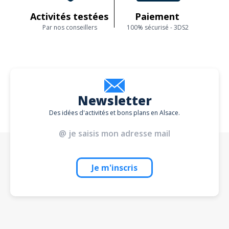
adaptés à leur niveau d'expérience et de compétence.
Activités testées
Paiement
En respectant les restrictions d'âge et de taille, vous permettrez à vos
Par nos conseillers
100% sécurisé - 3DS2
enfants de profiter en toute sécurité de cette aventure en
VTT
électrique
et de découvrir les magnifiques paysages de l'Alsace d'une
manière ludique et amusante.
Newsletter
Des idées d'activités et bons plans en Alsace.
Je m'inscris