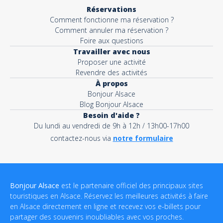
Réservations
Comment fonctionne ma réservation ?
Comment annuler ma réservation ?
Foire aux questions
Travailler avec nous
Proposer une activité
Revendre des activités
À propos
Bonjour Alsace
Blog Bonjour Alsace
Besoin d'aide ?
Du lundi au vendredi de 9h à 12h / 13h00-17h00
contactez-nous via
notre formulaire
Bonjour Alsace
est le partenaire officiel des principaux sites
touristiques en Alsace. Réservez les meilleures activités à faire
en Alsace directement en ligne et recevez vos e-billets pour
partager des souvenirs inoubliables avec vos proches.