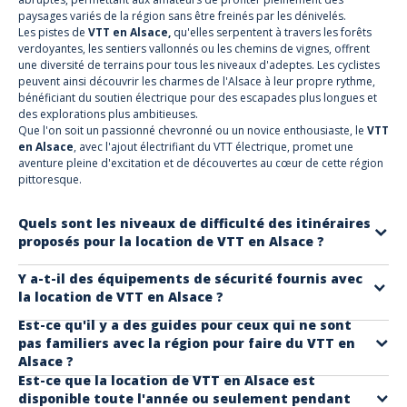
paysages variés de la région sans être freinés par les dénivelés.
Les pistes de
VTT en Alsace,
qu'elles serpentent à travers les forêts
verdoyantes, les sentiers vallonnés ou les chemins de vignes, offrent
une diversité de terrains pour tous les niveaux d'adeptes. Les cyclistes
peuvent ainsi découvrir les charmes de l'Alsace à leur propre rythme,
bénéficiant du soutien électrique pour des escapades plus longues et
des explorations plus ambitieuses.
Que l'on soit un passionné chevronné ou un novice enthousiaste, le
VTT
en Alsace
, avec l'ajout électrifiant du VTT électrique, promet une
aventure pleine d'excitation et de découvertes au cœur de cette région
pittoresque.
Quels sont les niveaux de difficulté des itinéraires
proposés pour la location de VTT en Alsace ?
Les itinéraires proposés pour la
location de
VTT électrique avec
Y a-t-il des équipements de sécurité fournis avec
la location de VTT en Alsace ?
Mountain e motion
et
spot4bikes
sont adaptés à tous les niveaux
de difficulté. Que vous soyez débutant ou cycliste expérimenté, vous
Est-ce qu'il y a des guides pour ceux qui ne sont
Avec la
location de VTT électrique chez Mountain e motion
, des
trouverez des parcours qui correspondent à vos compétences et à vos
pas familiers avec la région pour faire du VTT en
équipements de sécurité sont fournis pour garantir une pratique sûre
Alsace ?
préférences. Les itinéraires sont soigneusement sélectionnés pour
et agréable. Chaque participant recevra un casque pour protéger sa
Est-ce que la location de VTT en Alsace est
offrir une expérience agréable et sécurisée à tous les participants.
Lors de la
location de VTT en Alsace
chez Mountain e motion et
tête en cas de chute ou d'accident. Un kit de crevaison est également
disponible toute l'année ou seulement pendant
Les débutants pourront profiter de parcours faciles
, avec des