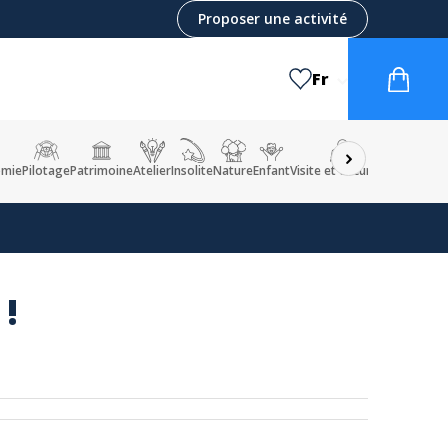
Proposer une activité
Fr
omie
Pilotage
Patrimoine
Atelier
Insolite
Nature
Enfant
Visite et excursion
 !