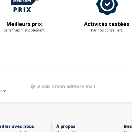
Meilleurs prix
Activités testées
Sans frais ni supplément
Par nos conseillers
sace.
iller avec nous
À propos
Bes