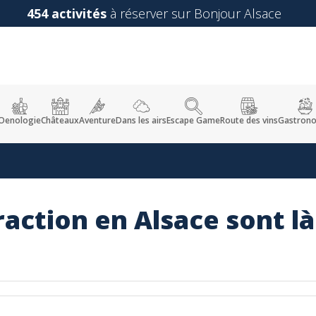
454 activités
à réserver sur Bonjour Alsace
Oenologie
Châteaux
Aventure
Dans les airs
Escape Game
Route des vins
Gastron
raction en Alsace sont là