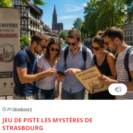
4
2h
|
Strasbourg
JEU DE PISTE LES MYSTÈRES DE
STRASBOURG