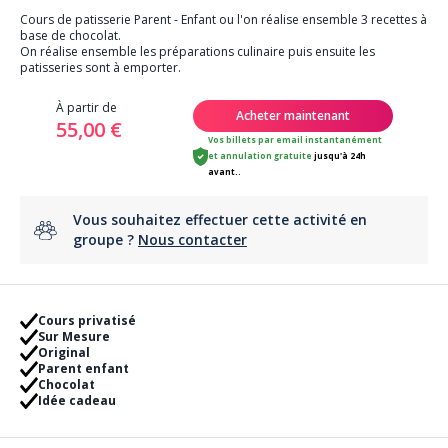
Cours de patisserie Parent - Enfant ou l'on réalise ensemble 3 recettes à
base de chocolat.
On réalise ensemble les préparations culinaire puis ensuite les
patisseries sont à emporter.
À partir de
Acheter maintenant
55,00 €
Vos billets par email instantanément
et
annulation gratuite
jusqu'à 24h
avant..
Vous souhaitez effectuer cette activité en
groupe ?
Nous contacter
Cours privatisé
Sur Mesure
Original
Parent enfant
Chocolat
Idée cadeau