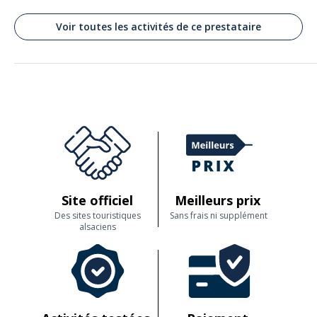
tester les pâtisseries aux fruits. Merci pour tout.
Voir toutes les activités de ce prestataire
Aurelie
Un chef au top
Commenté le 17/11/2025
Je recommande fortement. Très belle expérience. Ma fille reviendra
avec plaisir...
Avis clients
Site officiel
Meilleurs prix
Des sites touristiques
Sans frais ni supplément
alsaciens