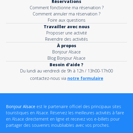
Réservations
Comment fonctionne ma réservation ?
Comment annuler ma réservation ?
Foire aux questions
Travailler avec nous
Proposer une activité
Revendre des activités
À propos
Bonjour Alsace
Blog Bonjour Alsace
Besoin d'aide ?
Du lundi au vendredi de 9h à 12h / 13h00-17h00
contactez-nous via
notre formulaire
Bonjour Alsace
est le partenaire officiel des principaux sites
touristiques en Alsace. Réservez les meilleures activités à faire
en Alsace directement en ligne et recevez vos e-billets pour
partager des souvenirs inoubliables avec vos proches.