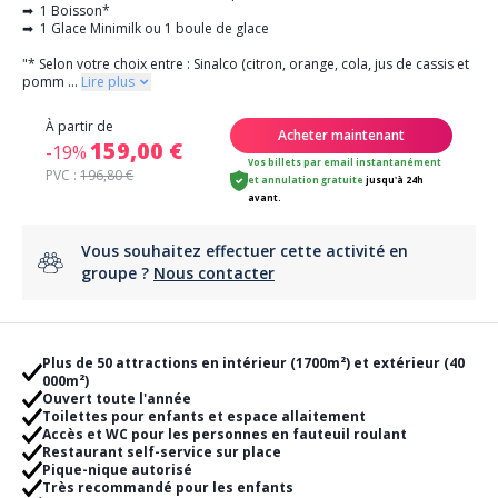
➡ 1 Boisson*
➡ 1 Glace Minimilk ou 1 boule de glace
"* Selon votre choix entre : Sinalco (citron, orange, cola, jus de cassis et
pomm
...
Lire plus
À partir de
Acheter maintenant
159,00 €
-19%
Vos billets par email instantanément
PVC :
196,80 €
et
annulation gratuite
jusqu'à 24h
avant.
Vous souhaitez effectuer cette activité en
groupe ?
Nous contacter
Plus de 50 attractions en intérieur (1700m²) et extérieur (40
000m²)
Ouvert toute l'année
Toilettes pour enfants et espace allaitement
Accès et WC pour les personnes en fauteuil roulant
Restaurant self-service sur place
Pique-nique autorisé
Très recommandé pour les enfants