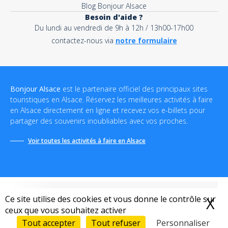
Blog Bonjour Alsace
Besoin d'aide ?
Du lundi au vendredi de 9h à 12h / 13h00-17h00
contactez-nous via
notre formulaire
Bonjour Alsace
est le partenaire officiel des principaux sites
touristiques en Alsace. Réservez les meilleures activités à faire
en Alsace directement en ligne et recevez vos e-billets pour
partager des souvenirs inoubliables avec vos proches.
Voir toutes les activités à faire en Alsace
Ce site utilise des cookies et vous donne le contrôle sur
X
M
ceux que vous souhaitez activer
Conditions générales de vente
-
Politique de confidentialité
-
Mentions légales
-
Destination Bonjour
-
Sitemap
Tout accepter
Tout refuser
Personnaliser