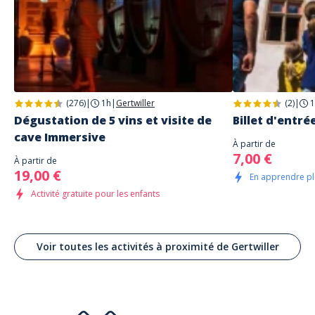
(276)
|
1h
|
Gertwiller
(2)
|
1
Dégustation de 5 vins et visite de
Billet d'entré
cave Immersive
À partir de
7,00 €
À partir de
19,00 €
En apprendre plu
Activité gratuite pour les enfants
Voir toutes les activités à proximité de Gertwiller