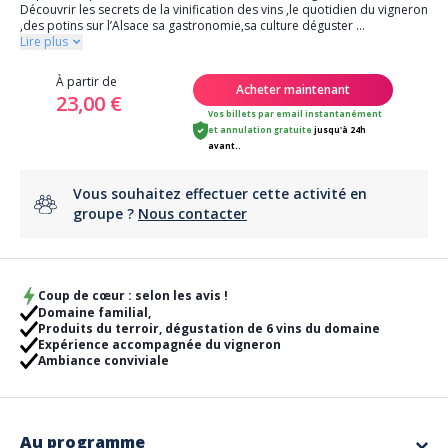
Découvrir les secrets de la vinification des vins ,le quotidien du vigneron
,des potins sur l’Alsace sa gastronomie,sa culture déguster
...
Lire plus
À partir de
Acheter maintenant
23,00 €
Vos billets par email instantanément
et
annulation gratuite
jusqu'à 24h
avant..
Vous souhaitez effectuer cette activité en
groupe ?
Nous contacter
Coup de cœur : selon les avis !
Domaine familial,
Produits du terroir, dégustation de 6 vins du domaine
Expérience accompagnée du vigneron
Ambiance conviviale
Au programme