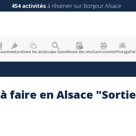
454 activités
à réserver sur Bonjour Alsace
eaux
Aventure
Dans les airs
Escape Game
Route des vins
Gastronomie
Pilotage
Pat
 à faire en Alsace "Sorti