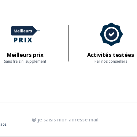
ement et en toute sécurité.
 garantit une expérience authentique et mémorable dans cett
ence à l'écoute de nos partenaires et des visiteurs qui vi
Meilleurs prix
Activités testées
Sans frais ni supplément
Par nos conseillers
sace.