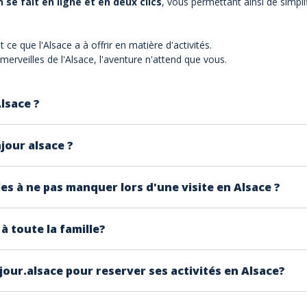
 se fait en ligne et en deux clics
, vous permettant ainsi de simpli
e que l'Alsace a à offrir en matière d'activités.
merveilles de l'Alsace, l'aventure n'attend que vous.
Alsace ?
e d'activités, allant des visites de
vignobles
et de châteaux
jour alsace ?
s
dans les magnifiques paysages naturels.
r.alsace est simple et rapide. Il vous suffit de naviguer sur n
es à ne pas manquer lors d'une visite en Alsace ?
erver en ligne en
deux clics
.
, citons la
dégustation de vins dans les caves locales
, la
à toute la famille?
comme Riquewihr et la
dégustation de la délicieuse cuisine
ue d'entre eux :
Château du Haut Koenigsbourg
.
iées et adaptées à tous les âges. Que vous voyagiez en famill
jour.alsace pour reserver ses activités en Alsace?
 éducatives et divertissantes pour tous les goûts.
ez au succès d'une plateforme locale, animée par des Alsaci