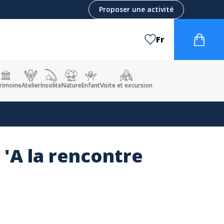
Proposer une activité
Fr
rimoine
Atelier
Insolite
Nature
Enfant
Visite et excursion
e 'A la rencontre