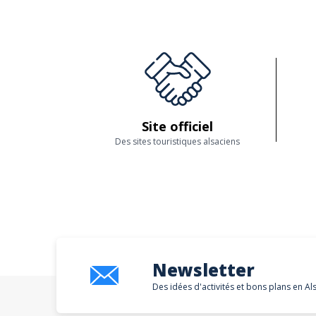
pouvez réserver vos activités en Alsace facil
Notre sélection rigoureuse d'activités vous
Faites-nous confiance, nous sommes en perman
Site officiel
Des sites touristiques alsaciens
Newsletter
Des idées d'activités et bons plans en Al