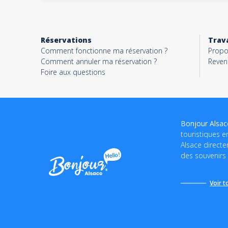
Réservations
Trava
Comment fonctionne ma réservation ?
Propo
Comment annuler ma réservation ?
Reven
Foire aux questions
Bonjour Alsa
touristiques en
Alsace directe
des souvenirs 
Voir t