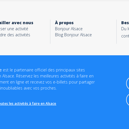
iller avec nous
À propos
Bes
ser une activité
Bonjour Alsace
Du 
dre des activités
Blog Bonjour Alsace
con
ce
est le partenaire officiel des principaux sites
 Alsace. Réservez les meilleures activités à faire en
ment en ligne et recevez vos e-billets pour partager
inoubliables avec vos proches.
outes les activités à faire en Alsace