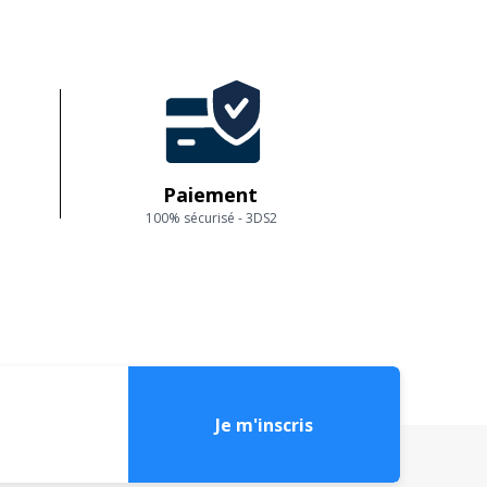
e magnifique région.
ennent dans notre belle région !
Paiement
100% sécurisé - 3DS2
Je m'inscris