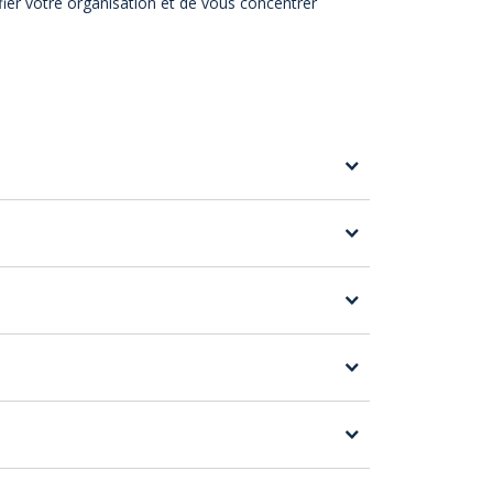
fier votre organisation et de vous concentrer
, aux promenades dans les villes
otre site, de sélectionner l'activité qui vous
 découverte des marchés de Noël
 alsacienne
. Sans oublier la visite des
e
avec des enfants
, en couple ou
entre
ens passionnés par leur région. De plus, vous