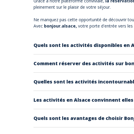
Grâce à notre plateforme conviviale,
la réservation
pleinement sur le plaisir de votre séjour.
Ne manquez pas cette opportunité de découvrir tout c
Avec
bonjour.alsace,
votre porte d'entrée vers les 
Quels sont les activités disponibles en 
En Alsace, vous pouvez profiter d'une multitud
Comment réserver des activités sur bon
pittoresques, en passant par les
randonnée
La réservation d'activités en Alsace sur bonjou
Quelles sont les activités incontournabl
intéresse, puis de suivre les étapes pour rés
Parmi les activités incontournables en Alsace
Les activités en Alsace convinnent elles 
traditionnels, la visite de villages typiques 
nombreux châteaux, dont le plus emblématiq
Tout à fait ! Les activités en Alsace sont var
Quels sont les avantages de choisir Bon
amis
, vous trouverez des activités ludiques,
En choisissant bonjour.alsace, vous contribu